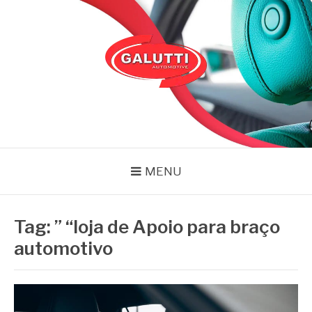
Pular
para
o
conteúdo
GALUTTI
Blog – Galutti
MENU
Tag:
” “loja de Apoio para braço
automotivo