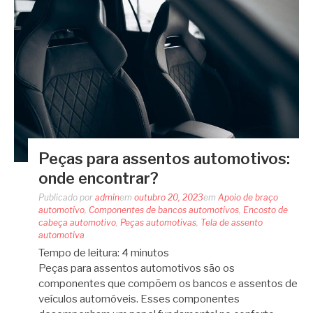
Peças para assentos automotivos:
onde encontrar?
Publicado por
admin
em
outubro 20, 2023
em
Apoio de braço
automotivo
,
Componentes de bancos automotivos
,
Encosto de
cabeça automotivo
,
Peças automotivas
,
Tela de assento
automotiva
Tempo de leitura:
4
minutos
Peças para assentos automotivos são os
componentes que compõem os bancos e assentos de
veículos automóveis. Esses componentes