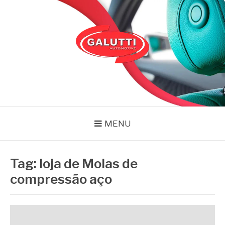
Pular
para
o
conteúdo
GALUTTI
Blog – Galutti
MENU
Tag:
loja de Molas de
compressão aço