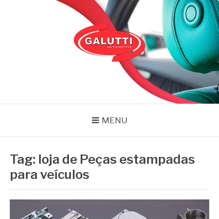
Pular
para
o
conteúdo
GALUTTI
Blog – Galutti
MENU
Tag:
loja de Peças estampadas
para veículos