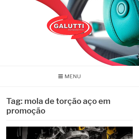
Pular
para
o
conteúdo
GALUTTI
Blog – Galutti
MENU
Tag:
mola de torção aço em
promoção