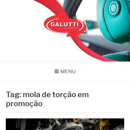
Pular
para
o
conteúdo
GALUTTI
Blog – Galutti
MENU
Tag:
mola de torção em
promoção