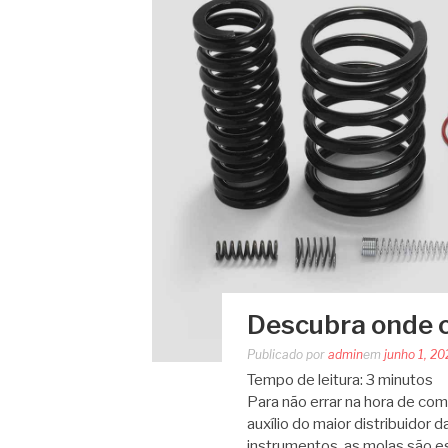
Descubra onde 
Publicado por
admin
em
junho 1, 2
Tempo de leitura:
3
minutos
Para não errar na hora de c
auxílio do maior distribuidor 
instrumentos, as molas são e