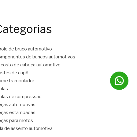
Categorias
oio de braço automotivo
mponentes de bancos automotivos
costo de cabeça automotivo
stes de capô
ame trambulador
olas
las de compressão
ças automotivas
eças estampadas
ças para motos
la de assento automotiva