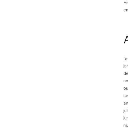
Pe
en
fe
ja
d
n
ou
s
a
ju
ju
m