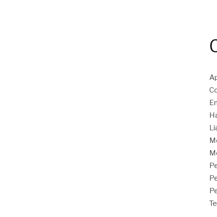
Ap
Co
En
Ha
Li
M
Mo
Pe
P
Pe
Te