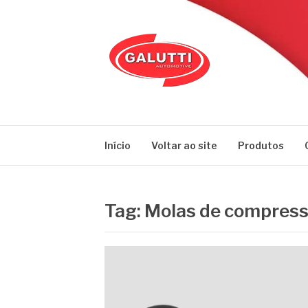
Pular
para
o
conteúdo
GALUTTI
Blog – Galutti
Início
Voltar ao site
Produtos
Tag:
Molas de compres