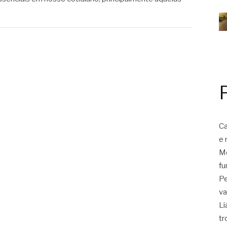
Ca
e 
Mo
fu
Pe
va
Li
tr