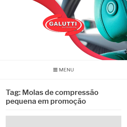
Pular
para
o
conteúdo
GALUTTI
Blog – Galutti
MENU
Tag:
Molas de compressão
pequena em promoção