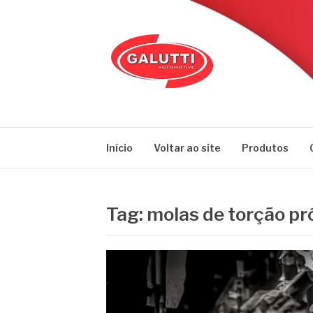
Pular
para
o
conteúdo
GALUTTI
Blog – Galutti
Início
Voltar ao site
Produtos
Tag:
molas de torção p