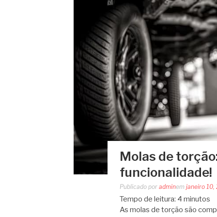
Molas de torção
funcionalidade!
Publicado por
admin
em
janeiro 10,
Tempo de leitura:
4
minutos
As molas de torção são com