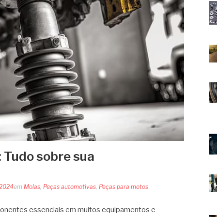
: Tudo sobre sua
 2024
em
Molas
,
Peças automotivas
,
Peças para motos
ponentes essenciais em muitos equipamentos e