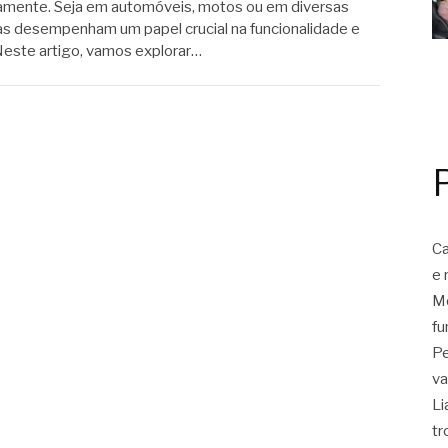
iamente. Seja em automóveis, motos ou em diversas
as desempenham um papel crucial na funcionalidade e
Neste artigo, vamos explorar…
Ca
e 
Mo
fu
Pe
va
Li
tr