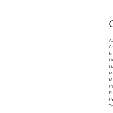
Ap
Co
En
Ha
Li
M
Mo
Pe
P
Pe
Te