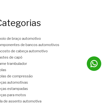
Categorias
oio de braço automotivo
mponentes de bancos automotivos
costo de cabeça automotivo
stes de capô
ame trambulador
olas
las de compressão
ças automotivas
eças estampadas
ças para motos
la de assento automotiva