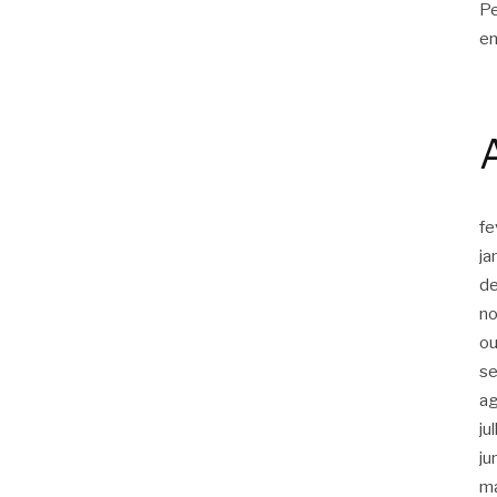
Pe
en
fe
ja
d
n
ou
s
a
ju
ju
m