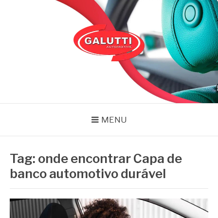
Pular
para
o
conteúdo
GALUTTI
Blog – Galutti
MENU
Tag:
onde encontrar Capa de
banco automotivo durável