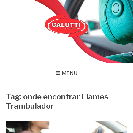
Pular
para
o
conteúdo
GALUTTI
Blog – Galutti
MENU
Tag:
onde encontrar Liames
Trambulador