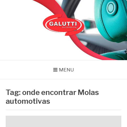
Pular
para
o
conteúdo
GALUTTI
Blog – Galutti
MENU
Tag:
onde encontrar Molas
automotivas