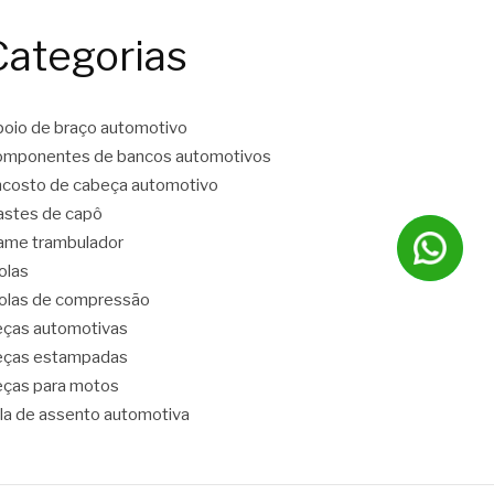
Categorias
oio de braço automotivo
mponentes de bancos automotivos
costo de cabeça automotivo
stes de capô
ame trambulador
olas
las de compressão
ças automotivas
eças estampadas
ças para motos
la de assento automotiva