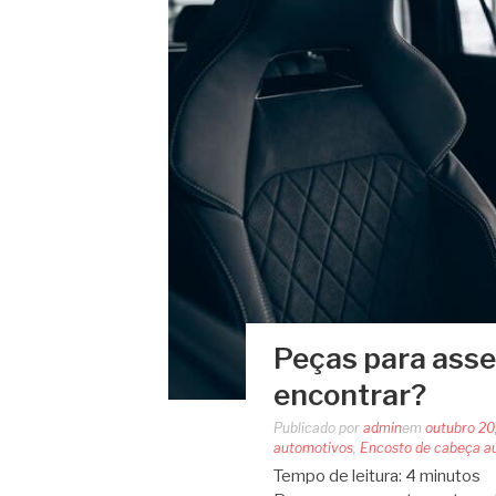
Peças para asse
encontrar?
Publicado por
admin
em
outubro 20
automotivos
,
Encosto de cabeça a
Tempo de leitura:
4
minutos