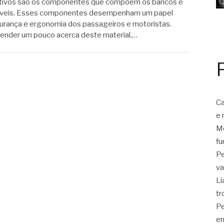
tivos são os componentes que compõem os bancos e
óveis. Esses componentes desempenham um papel
urança e ergonomia dos passageiros e motoristas.
eender um pouco acerca deste material,…
Ca
e 
Mo
fu
Pe
va
Li
tr
Pe
en