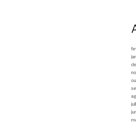
fe
ja
d
n
ou
s
a
ju
ju
m