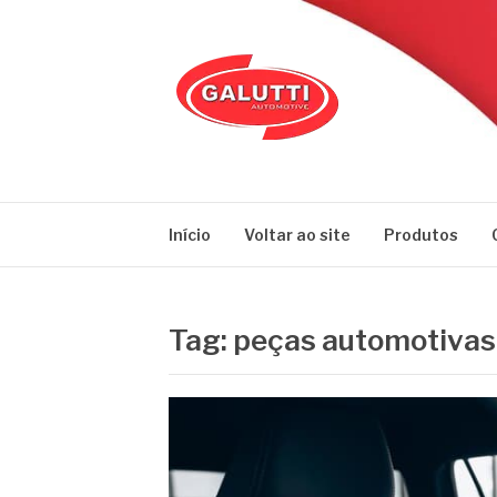
Pular
para
o
conteúdo
GALUTTI
Blog – Galutti
Início
Voltar ao site
Produtos
Tag:
peças automotivas