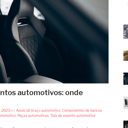
ntos automotivos: onde
, 2023
em
Apoio de braço automotivo
,
Componentes de bancos
utomotivo
,
Peças automotivas
,
Tela de assento automotiva