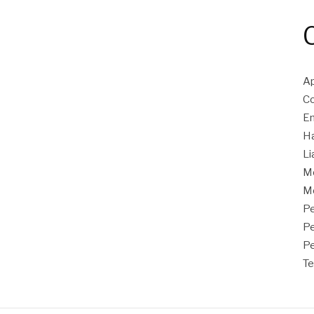
Ap
Co
En
Ha
Li
M
Mo
Pe
P
Pe
Te