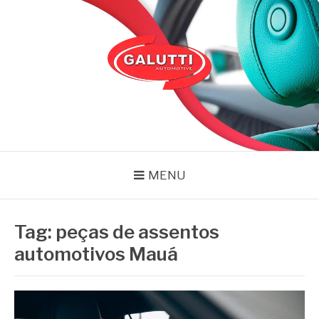
Pular
para
o
conteúdo
GALUTTI
Blog – Galutti
MENU
Tag:
peças de assentos
automotivos Mauá