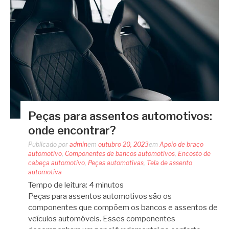
Peças para assentos automotivos:
onde encontrar?
Publicado por
admin
em
outubro 20, 2023
em
Apoio de braço
automotivo
,
Componentes de bancos automotivos
,
Encosto de
cabeça automotivo
,
Peças automotivas
,
Tela de assento
automotiva
Tempo de leitura:
4
minutos
Peças para assentos automotivos são os
componentes que compõem os bancos e assentos de
veículos automóveis. Esses componentes