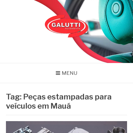
Pular
para
o
conteúdo
GALUTTI
Blog – Galutti
MENU
Tag:
Peças estampadas para
veículos em Mauá