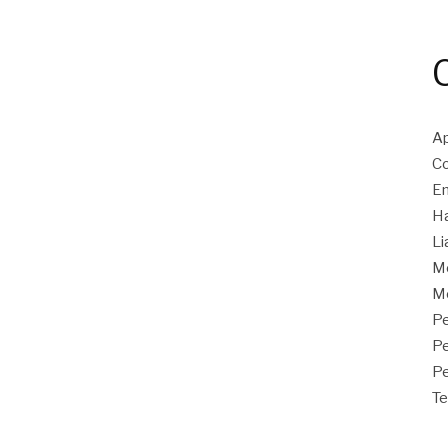
Ap
Co
En
Ha
Li
M
Mo
Pe
P
Pe
Te