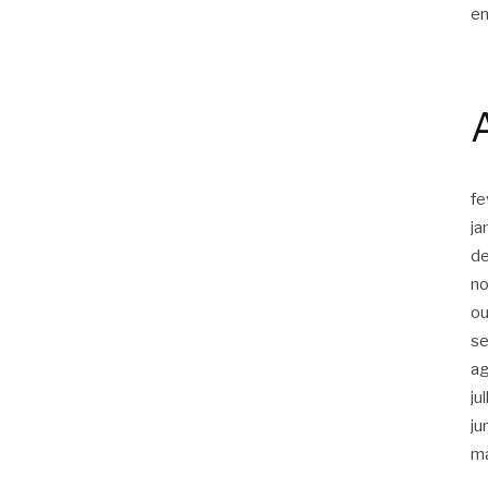
en
fe
ja
d
n
ou
s
a
ju
ju
m