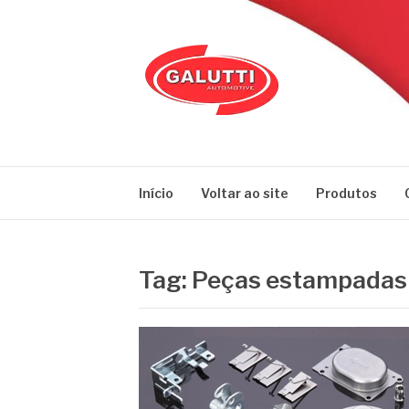
Pular
para
o
conteúdo
GALUTTI
Blog – Galutti
Início
Voltar ao site
Produtos
Tag:
Peças estampadas v