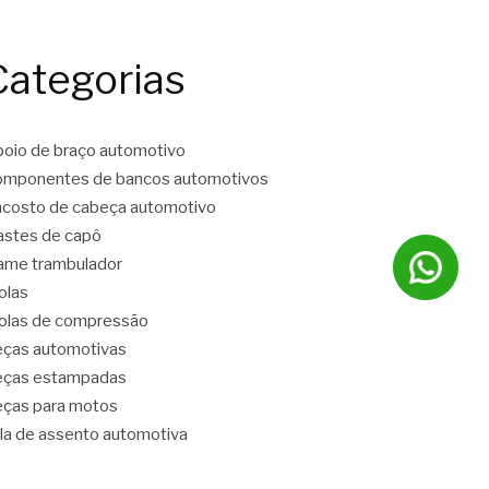
Categorias
oio de braço automotivo
mponentes de bancos automotivos
costo de cabeça automotivo
stes de capô
ame trambulador
olas
las de compressão
ças automotivas
eças estampadas
ças para motos
la de assento automotiva