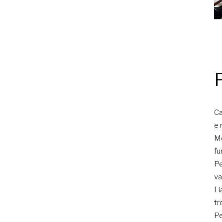
Ca
e 
Mo
fu
Pe
va
Li
tr
Pe