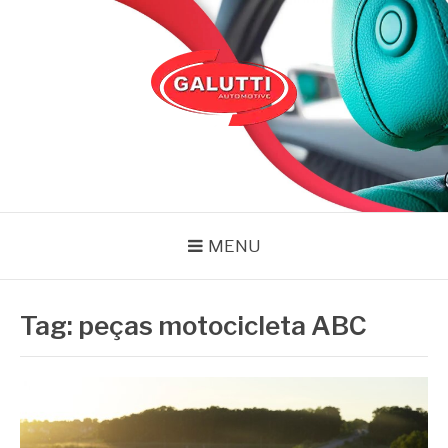
Pular
para
o
conteúdo
GALUTTI
Blog – Galutti
MENU
Tag:
peças motocicleta ABC