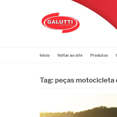
Pular
para
o
conteúdo
GALUTTI
Blog – Galutti
Início
Voltar ao site
Produtos
Tag:
peças motocicleta