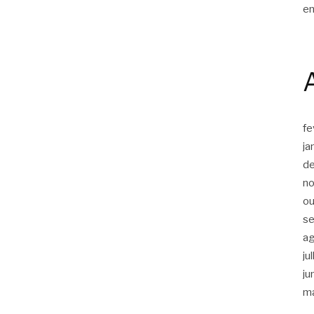
en
fe
ja
d
n
ou
s
a
ju
ju
m