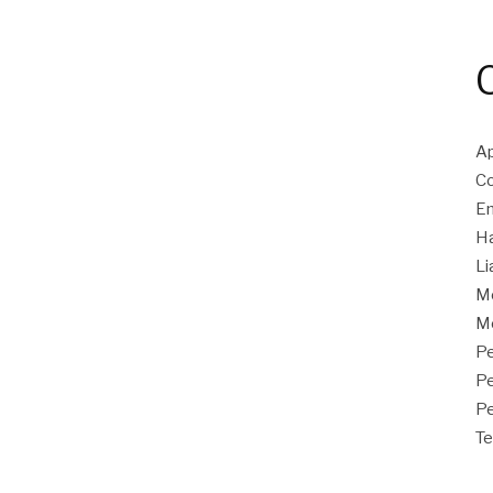
Ap
Co
En
Ha
Li
M
Mo
Pe
P
Pe
Te