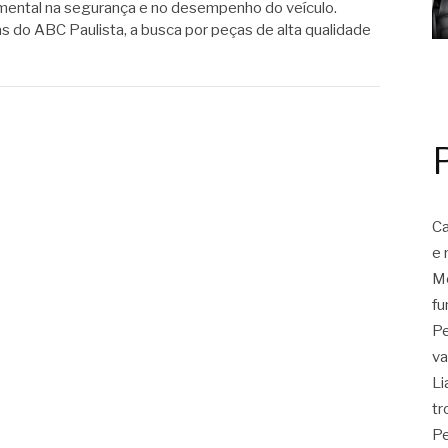
ental na segurança e no desempenho do veículo.
s do ABC Paulista, a busca por peças de alta qualidade
Ca
e 
Mo
fu
Pe
va
Li
tr
Pe