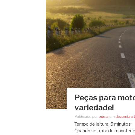
Peças para moto
variedade!
Publicado por
admin
em
dezembro 
Tempo de leitura:
5
minutos
Quando se trata de manutençã