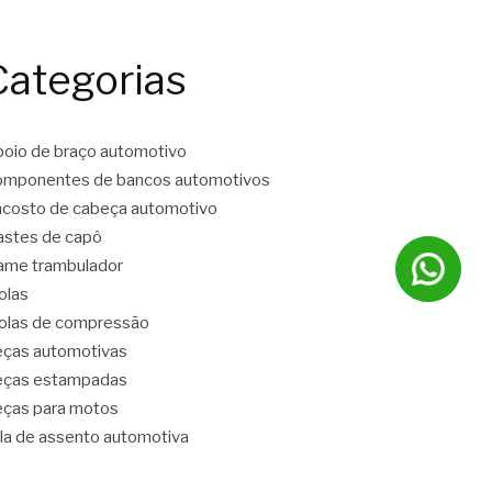
Categorias
oio de braço automotivo
mponentes de bancos automotivos
costo de cabeça automotivo
stes de capô
ame trambulador
olas
las de compressão
ças automotivas
eças estampadas
ças para motos
la de assento automotiva