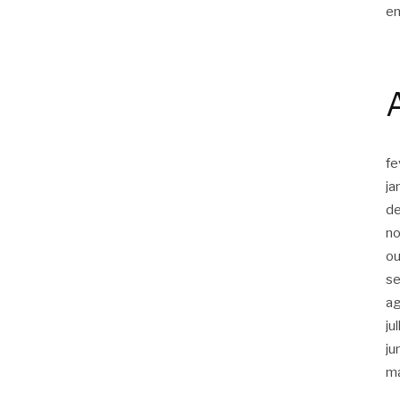
en
fe
ja
d
n
ou
s
a
ju
ju
m