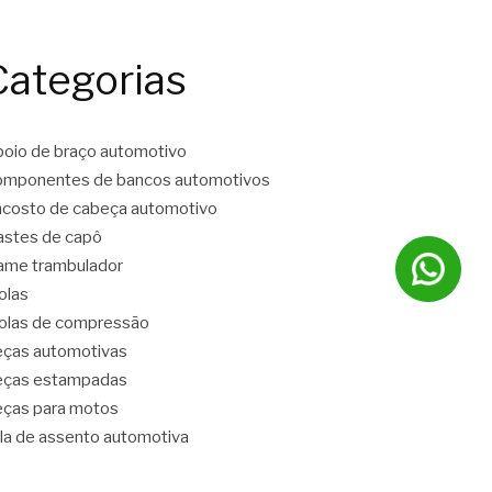
Categorias
oio de braço automotivo
mponentes de bancos automotivos
costo de cabeça automotivo
stes de capô
ame trambulador
olas
las de compressão
ças automotivas
eças estampadas
ças para motos
la de assento automotiva