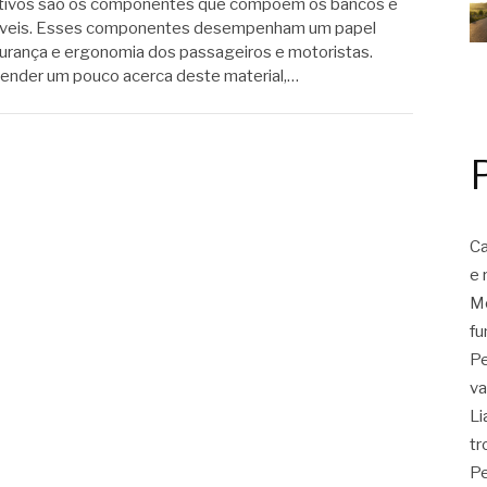
tivos são os componentes que compõem os bancos e
óveis. Esses componentes desempenham um papel
urança e ergonomia dos passageiros e motoristas.
eender um pouco acerca deste material,…
Ca
e 
Mo
fu
Pe
va
Li
tr
Pe