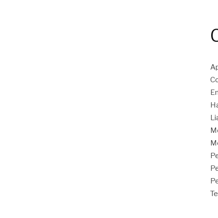
Ap
Co
En
Ha
Li
M
Mo
Pe
P
Pe
Te