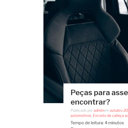
Peças para asse
encontrar?
Publicado por
admin
em
outubro 20
automotivos
,
Encosto de cabeça a
Tempo de leitura:
4
minutos