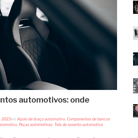
ntos automotivos: onde
, 2023
em
Apoio de braço automotivo
,
Componentes de bancos
utomotivo
,
Peças automotivas
,
Tela de assento automotiva