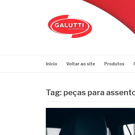
Pular
para
o
conteúdo
GALUTTI
Blog – Galutti
Início
Voltar ao site
Produtos
Tag:
peças para assent