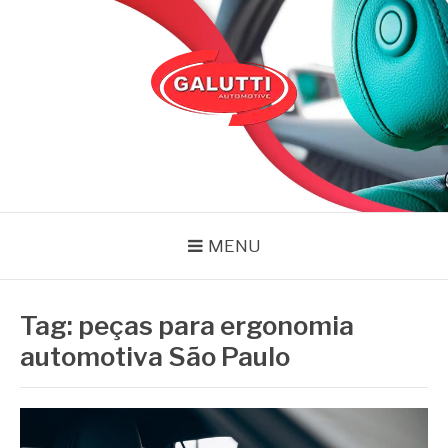
Pular
para
o
conteúdo
GALUTTI
Blog – Galutti
MENU
Tag:
peças para ergonomia
automotiva São Paulo