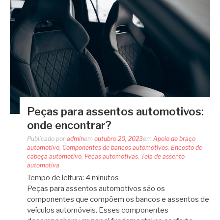
Peças para assentos automotivos:
onde encontrar?
Publicado por
admin
em
outubro 20, 2023
em
Apoio de braço
automotivo
,
Componentes de bancos automotivos
,
Encosto de
cabeça automotivo
,
Peças automotivas
,
Tela de assento
automotiva
Tempo de leitura:
4
minutos
Peças para assentos automotivos são os
componentes que compõem os bancos e assentos de
veículos automóveis. Esses componentes