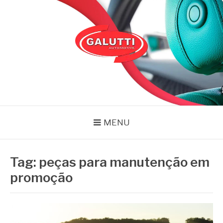
Pular
para
o
conteúdo
GALUTTI
Blog – Galutti
MENU
Tag:
peças para manutenção em
promoção