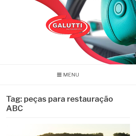
Pular
para
o
conteúdo
GALUTTI
Blog – Galutti
MENU
Tag:
peças para restauração
ABC