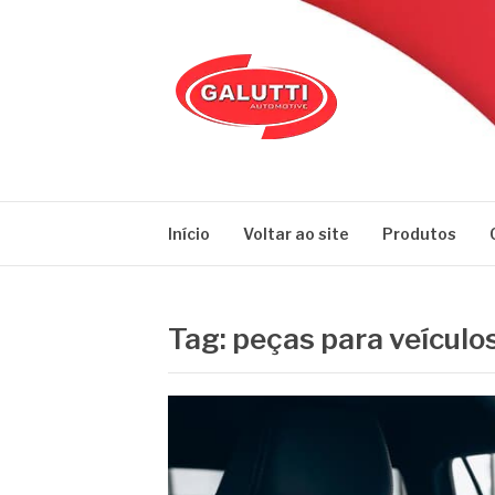
Pular
para
o
conteúdo
GALUTTI
Blog – Galutti
Início
Voltar ao site
Produtos
Tag:
peças para veículo