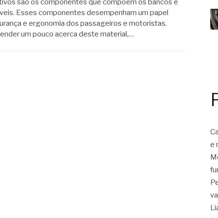
tivos são os componentes que compõem os bancos e
óveis. Esses componentes desempenham um papel
urança e ergonomia dos passageiros e motoristas.
eender um pouco acerca deste material,…
Ca
e 
Mo
fu
Pe
va
Li