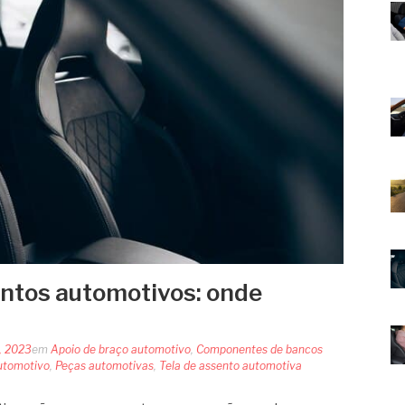
ntos automotivos: onde
, 2023
em
Apoio de braço automotivo
,
Componentes de bancos
utomotivo
,
Peças automotivas
,
Tela de assento automotiva