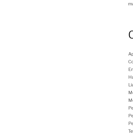
m
Ap
Co
En
Ha
Li
M
Mo
Pe
P
Pe
Te