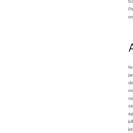
tr
Pe
en
fe
ja
d
n
ou
s
a
ju
ju