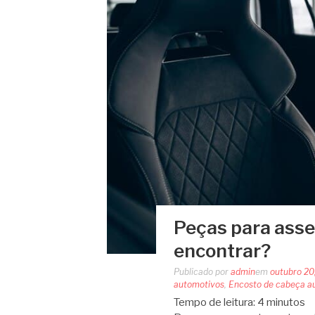
Peças para asse
encontrar?
Publicado por
admin
em
outubro 20
automotivos
,
Encosto de cabeça a
Tempo de leitura:
4
minutos