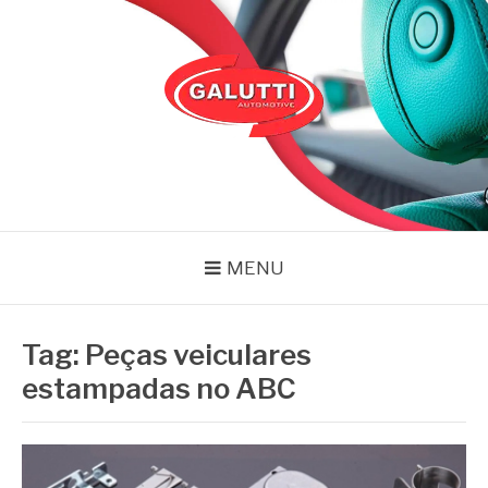
Pular
para
o
conteúdo
GALUTTI
Blog – Galutti
MENU
Tag:
Peças veiculares
estampadas no ABC