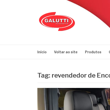
Pular
para
o
conteúdo
GALUTTI
Blog – Galutti
Início
Voltar ao site
Produtos
Tag:
revendedor de Enco