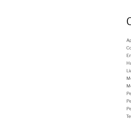
Ap
Co
En
Ha
Li
M
Mo
Pe
P
Pe
Te