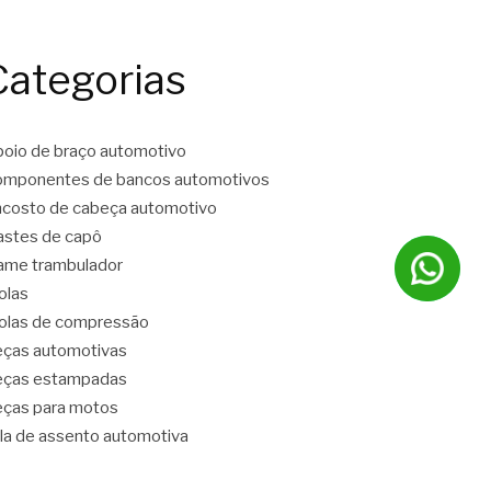
Categorias
oio de braço automotivo
mponentes de bancos automotivos
costo de cabeça automotivo
stes de capô
ame trambulador
olas
las de compressão
ças automotivas
eças estampadas
ças para motos
la de assento automotiva