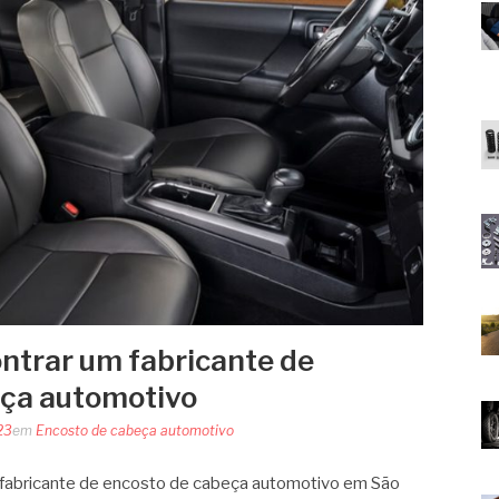
ntrar um fabricante de
eça automotivo
23
em
Encosto de cabeça automotivo
fabricante de encosto de cabeça automotivo em São