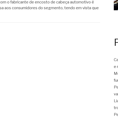
com o fabricante de encosto de cabeça automotivo é
josa aos consumidores do segmento, tendo em vista que
Ca
e 
Mo
fu
Pe
va
Li
tr
Pe