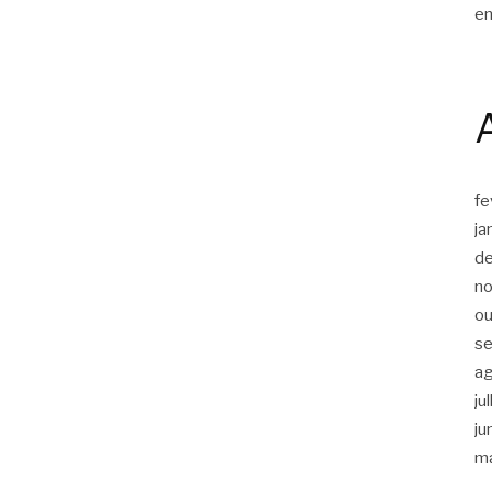
en
fe
ja
d
n
ou
s
a
ju
ju
m