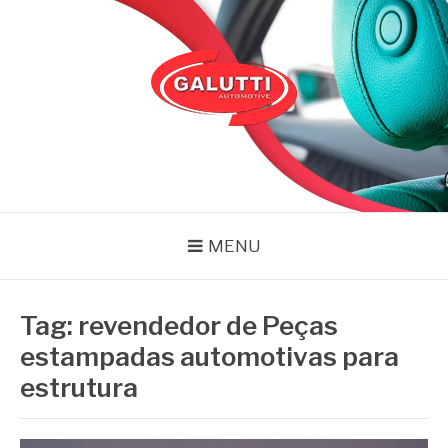
Pular
para
o
conteúdo
GALUTTI
Blog – Galutti
MENU
Tag:
revendedor de Peças
estampadas automotivas para
estrutura