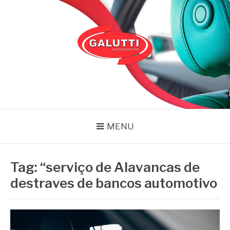
Pular
para
o
conteúdo
GALUTTI
Blog – Galutti
MENU
Tag:
“serviço de Alavancas de
destraves de bancos automotivo