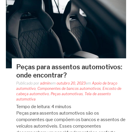
Peças para assentos automotivos:
onde encontrar?
Publicado por
admin
em
outubro 20, 2023
em
Apoio de braço
automotivo
,
Componentes de bancos automotivos
,
Encosto de
cabeça automotivo
,
Peças automotivas
,
Tela de assento
automotiva
Tempo de leitura:
4
minutos
Peças para assentos automotivos são os
componentes que compõem os bancos e assentos de
veículos automóveis. Esses componentes