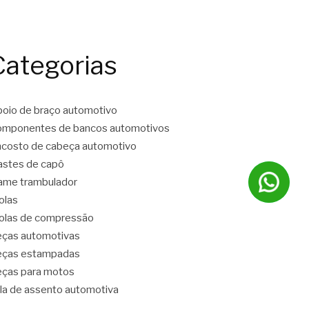
Categorias
oio de braço automotivo
mponentes de bancos automotivos
costo de cabeça automotivo
stes de capô
ame trambulador
olas
las de compressão
ças automotivas
eças estampadas
ças para motos
la de assento automotiva