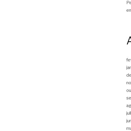
Pe
en
fe
ja
d
n
ou
s
a
ju
ju
m