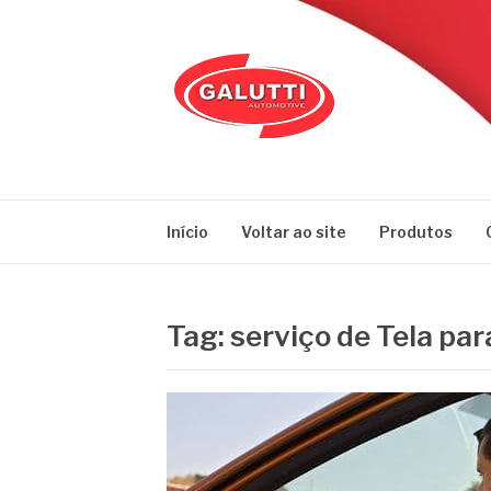
Pular
para
o
conteúdo
GALUTTI
Blog – Galutti
Início
Voltar ao site
Produtos
Tag:
serviço de Tela par