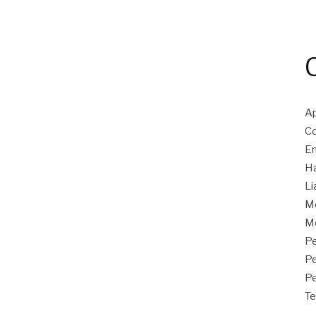
Ap
Co
En
Ha
Li
M
Mo
Pe
P
Pe
Te