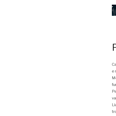
Ca
e 
Mo
fu
Pe
va
Li
tr