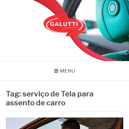
Pular
para
o
conteúdo
GALUTTI
Blog – Galutti
MENU
Tag:
serviço de Tela para
assento de carro