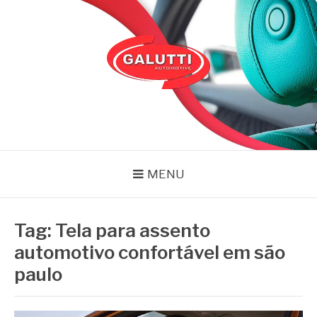
Pular
para
o
conteúdo
GALUTTI
Blog – Galutti
MENU
Tag:
Tela para assento
automotivo confortável em são
paulo