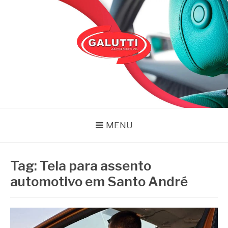
Pular
para
o
conteúdo
GALUTTI
Blog – Galutti
MENU
Tag:
Tela para assento
automotivo em Santo André