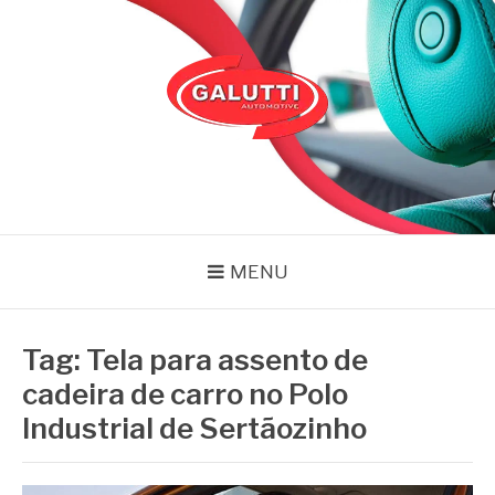
Pular
para
o
conteúdo
GALUTTI
Blog – Galutti
MENU
Tag:
Tela para assento de
cadeira de carro no Polo
Industrial de Sertãozinho