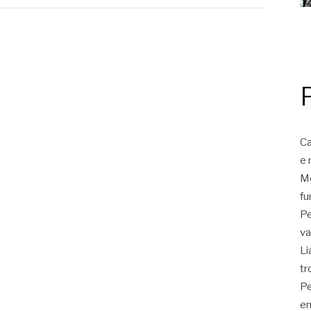
Ca
e 
Mo
fu
Pe
va
Li
tr
Pe
en