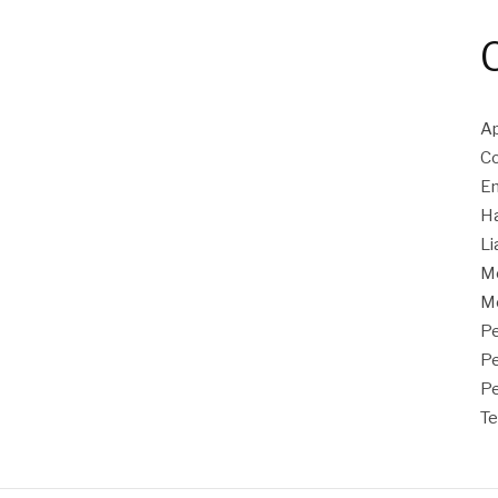
Ap
Co
En
Ha
Li
M
Mo
Pe
P
Pe
Te