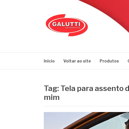
Pular
para
o
conteúdo
GALUTTI
Blog – Galutti
Início
Voltar ao site
Produtos
Tag:
Tela para assento d
mim