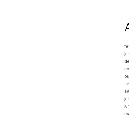
fe
ja
d
n
ou
s
a
ju
ju
m