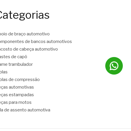
Categorias
oio de braço automotivo
mponentes de bancos automotivos
costo de cabeça automotivo
stes de capô
ame trambulador
olas
las de compressão
ças automotivas
eças estampadas
ças para motos
la de assento automotiva