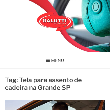
Pular
para
o
conteúdo
GALUTTI
Blog – Galutti
MENU
Tag:
Tela para assento de
cadeira na Grande SP